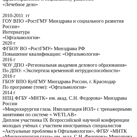
«Лечебное дело»
2010-2011 гг
ГОУ ВПО «РостГМУ Минздрава и социального развития
России»
Интернатура
«Офтальмология»
2020 г
ФГБОУ ВО «РостГМУ» Минздрава РФ
Повышение квалификации: «Офтальмология»
2016 г
ЧОУ ДПО «Региональная академия делового образования»
По ДПО: «Экспертиза временной нетрудоспособности»
2016 г
ГБОУ ВПО КубГМУ Минздрава России, г. Краснодар
По программе (теме): «Офтальмология»
2014 г
НПЦ ФГБУ «МНТК» им. акад. С.Н. Федорова» Минздрава
России
«Микрохирургия глаза. Имплантация ИОЛ» с тренажерными
занятиями по системе « WETLAB»
Диплом участника IX Всероссийской научной конференции
молодых учёных с участием иностранных специалистов
«Актуальные проблемы в Офтальмологии», ФГБУ «МНТК
«Микрохирургия глаза» им. акад. С.Н. Федорова» Минздрава