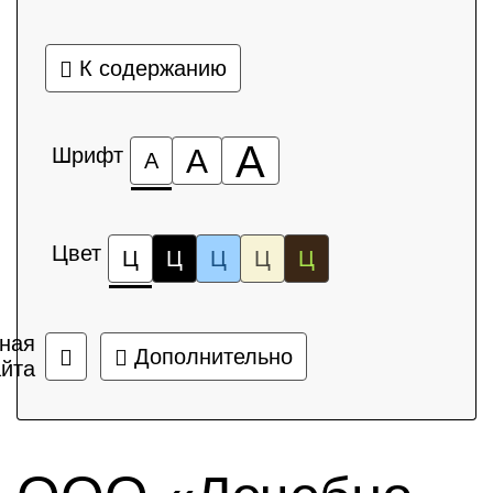
К содержанию
А
Шрифт
А
А
Цвет
Ц
Ц
Ц
Ц
Ц
ная
Дополнительно
айта